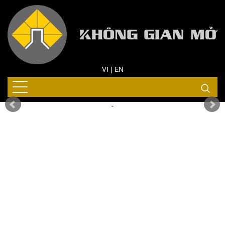
VI
EN
|