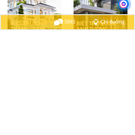
Gọi điện
SMS
Chỉ đường
BIỆT THỰ CHÚ
BIỆT THỰ VƯỜN
THÁM _ THỪA
ANH TƯỞNG -
THIÊN HUẾ
QUẢNG NAM
BIỆT THỰ ANH
QUY TRÌNH - KỸ
TUẤN - TÂN BÌNH,
THUẬT THI CÔNG
TP HCM.
KGM-01