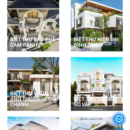
BIỆT THỰ BÁC PHÊ -
BIỆT THỰ HIỆN ĐẠI
CAM RANH
BÌNH TÂN
BIỆT THỰ VƯỜN
ANH THUẬN - BÌNH
BIỆT THỰ CỔ ĐIỂN -
CHÁNH
GÒ VẤP