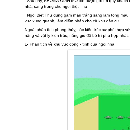
Sau đây, KHÔNG GIAN MỞ xin được gởi tới quý khách
nhã, sang trọng cho ngôi Biệt Thự.
Ngôi Biệt Thự dùng gam màu trắng sáng làm tông màu ch
vực xung quanh, làm điểm nhấn cho cả khu dân cư.
Ngoài phân tích phong thủy, các kiến trúc sư phối hợp vớ
năng và vật lý kiến trúc, nắng gió để bố trí phù hợp nhất.
1- Phân tích về khu vực động - tĩnh của ngôi nhà.