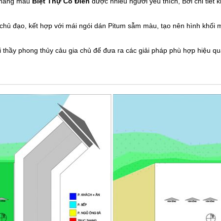
 hàng mẫu
Biệt Thự Cổ Điển
được nhiều người yêu thích, Bởi chi tiết
ủ đạo, kết hợp với mái ngói dán Pitum sẫm màu, tạo nên hình khối m
i thầy phong thủy cảu gia chủ để đưa ra các giải pháp phù hợp hiệu qu