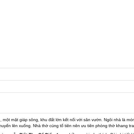
I
THIẾT KẾ - THI CÔNG
DỰ ÁN
VIDEO
BẢNG GIÁ
TUYỂ
h, một mặt giáp sông, khu đất lớn kết nối với sân vườn. Ngôi nhà là m
huyển lên xuống. Nhà thờ cúng tổ tiên nên ưu tiên phòng thờ khang tra