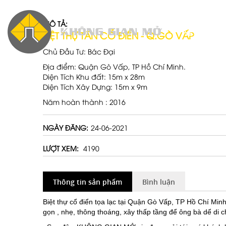
MÔ TẢ:
VỀ CHÚNG TÔ
BIỆT THỰ TÂN CỔ ĐIỂN - Q.GÒ VẤP
Chủ Đầu Tư: Bác Đại
Địa điểm: Quận Gò Vấp, TP Hồ Chí Minh.
Diện Tích Khu đất: 15m x 28m
Diện Tích Xây Dựng: 15m x 9m
Năm hoàn thành : 2016
NGÀY ĐĂNG:
24-06-2021
LƯỢT XEM:
4190
Thông tin sản phẩm
Bình luận
Biệt thự cổ điển tọa lạc tại Quận Gò Vấp, TP Hồ Chí Min
gọn , nhẹ, thông thoáng, xây thấp tầng để ông bà dể di c