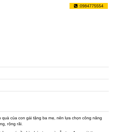
VI
EN
:0984775554
|
N DỤNG
TIN TỨC
LIÊN HỆ
ón quà của con gái tặng ba mẹ, nên lựa chọn công năng
ng, rộng rãi.