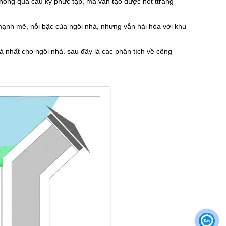
 không quá cầu kỳ phức tạp, mà vẫn tạo được nét ttrang
ạnh mẽ, nỗi bậc của ngôi nhà, nhưng vẫn hài hòa với khu
ả nhất cho ngôi nhà. sau đây là các phân tích về công