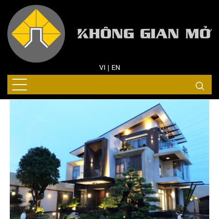
VI
EN
|