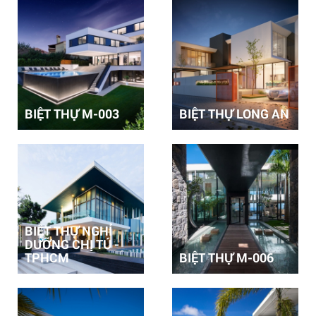
BIỆT THỰ M-003
BIỆT THỰ LONG AN
BIỆT THỰ NGHỈ
DƯỠNG CHỊ TÚ -
TPHCM
BIỆT THỰ M-006