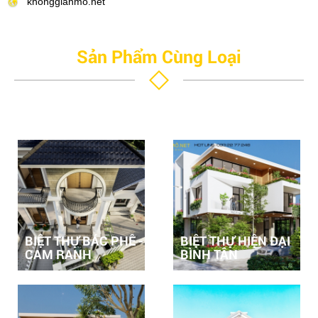
khonggianmo.net
Sản Phẩm Cùng Loại
BIỆT THỰ BÁC PHÊ -
BIỆT THỰ HIỆN ĐẠI
CAM RANH
BÌNH TÂN