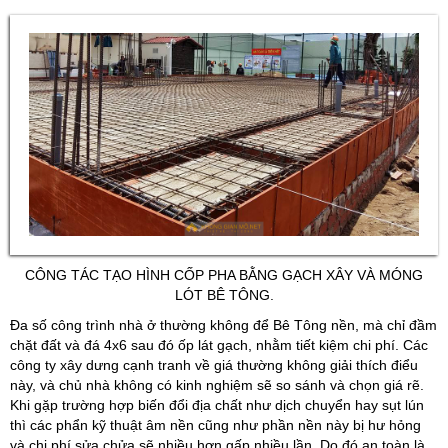
CÔNG TÁC TẠO HÌNH CỐP PHA BẰNG GẠCH XÂY VÀ MÓNG
LÓT BÊ TÔNG.
Đa số công trình nhà ở thường không để Bê Tông nền, mà chỉ đầm
chặt đất và đá 4x6 sau đó ốp lát gạch, nhằm tiết kiệm chi phí. Các
công ty xây dưng cạnh tranh về giá thường không giải thích điểu
này, và chủ nhà không có kinh nghiệm sẽ so sánh và chọn giá rẽ.
Khi gặp trường hợp biến đổi địa chất như dịch chuyển hay sụt lún
thì các phẩn kỹ thuật âm nền cũng như phần nền này bị hư hỏng
và chi phí sửa chửa sẽ nhiều hơn gấp nhiều lần. Do đó an toàn là