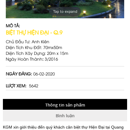
Tap to expand
MÔ TẢ:
BIỆT THỰ HIỆN ĐẠI - Q.9
Chủ Đầu Tư:
Anh Kiên
Diện Tích Khu Đất:
70mx50m
Diện Tích Xây Dựng
: 20m x 15m
Ngày Hoàn Thành
:
3/2016
NGÀY ĐĂNG:
06-02-2020
LƯỢT XEM:
5642
Thông tin sản phẩm
Bình luận
KGM xin giới thiệu đến quý khách căn biệt thự Hiện Đại tại Quang