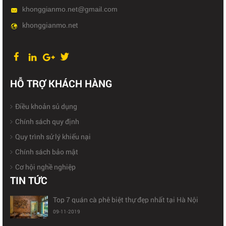
khonggianmo.net@gmail.com
khonggianmo.net
HỖ TRỢ KHÁCH HÀNG
Điều khoản sủ dụng
Chính sách quy định
Quy trình sử lý khiếu nại
Chính sách bảo mật
Cơ hội nghề nghiệp
TIN TỨC
Top 10 công ty thiết kế nhà biệt thự đẹp và uy tín
nhất tp.hcm
09-11-2019