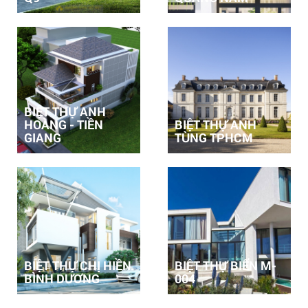
BIỆT THỰ ANH
HOÀNG - TIỀN
BIỆT THỰ ANH
GIANG
TÙNG TPHCM
BIỆT THỰ CHỊ HIỀN
BIỆT THỰ BIỂN M-
BÌNH DƯƠNG
004