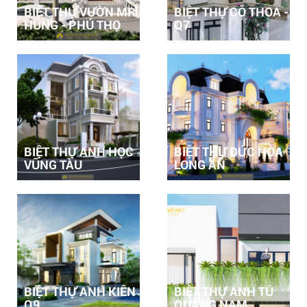
BIỆT THỰ VƯỜN MR
BIỆT THỰ CÔ THOA -
HÙNG - PHÚ THỌ
Q7
BIỆT THỰ ANH HỌC
BIỆT THỰ ĐỨC HÒA
VŨNG TÀU
LONG AN
BIỆT THỰ ANH KIÊN
BIỆT THỰ ANH TÚ
Q9
QUẢNG NAM