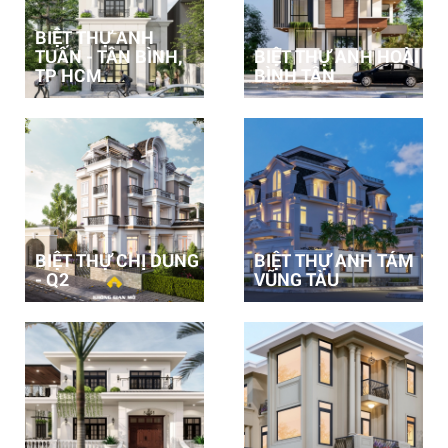
BIỆT THỰ ANH
TUẤN - TÂN BÌNH,
BIỆT THỰ ANH HOÀI
TP HCM.
BÌNH TÂN
BIỆT THỰ CHỊ DUNG
BIỆT THỰ ANH TÁM
- Q2
VŨNG TÀU