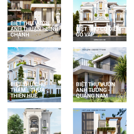
BIỆT THỰ VƯỜN
ANH THUẬN - BÌNH
BIỆT THỰ CỔ ĐIỂN -
CHÁNH
GÒ VẤP
BIỆT THỰ CHÚ
BIỆT THỰ VƯỜN
THÁM _ THỪA
ANH TƯỞNG -
THIÊN HUẾ
QUẢNG NAM