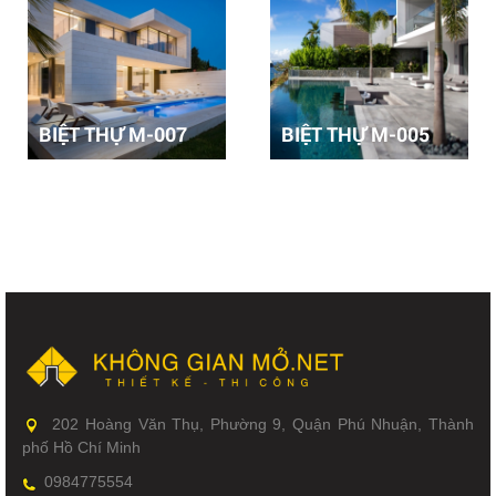
BIỆT THỰ M-007
BIỆT THỰ M-005
202 Hoàng Văn Thụ, Phường 9, Quận Phú Nhuận, Thành
phố Hồ Chí Minh
0984775554