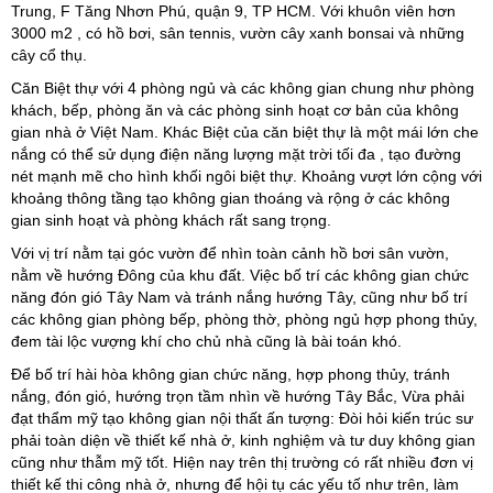
Trung, F Tăng Nhơn Phú, quận 9, TP HCM. Với khuôn viên hơn
3000 m2 , có hồ bơi, sân tennis, vườn cây xanh bonsai và những
cây cổ thụ.
Căn Biệt thự với 4 phòng ngủ và các không gian chung như phòng
khách, bếp, phòng ăn và các phòng sinh hoạt cơ bản của không
gian nhà ở Việt Nam. Khác Biệt của căn biệt thự là một mái lớn che
nắng có thể sử dụng điện năng lượng mặt trời tối đa , tạo đường
nét mạnh mẽ cho hình khối ngôi biệt thự. Khoảng vượt lớn cộng với
khoảng thông tầng tạo không gian thoáng và rộng ở các không
gian sinh hoạt và phòng khách rất sang trọng.
Với vị trí nằm tại góc vườn để nhìn toàn cảnh hồ bơi sân vườn,
nằm về hướng Đông của khu đất. Việc bố trí các không gian chức
năng đón gió Tây Nam và tránh nắng hướng Tây, cũng như bố trí
các không gian phòng bếp, phòng thờ, phòng ngủ hợp phong thủy,
đem tài lộc vượng khí cho chủ nhà cũng là bài toán khó.
Để bố trí hài hòa không gian chức năng, hợp phong thủy, tránh
nắng, đón gió, hướng trọn tầm nhìn về hướng Tây Bắc, Vừa phải
đạt thẩm mỹ tạo không gian nội thất ấn tượng: Đòi hỏi kiến trúc sư
phải toàn diện về thiết kế nhà ở, kinh nghiệm và tư duy không gian
cũng như thẫm mỹ tốt. Hiện nay trên thị trường có rất nhiều đơn vị
thiết kế thi công nhà ở, nhưng để hội tụ các yếu tố như trên, làm