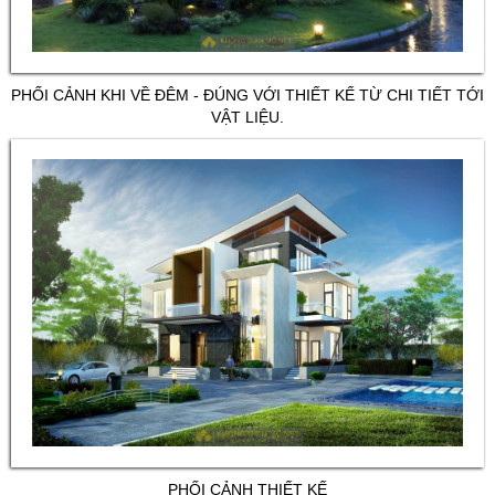
PHỐI CẢNH KHI VỀ ĐÊM - ĐÚNG VỚI THIẾT KẾ TỪ CHI TIẾT TỚI
VẬT LIỆU.
PHỐI CẢNH THIẾT KẾ