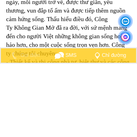
ngày, mỗi người trở về, được thư giãn, yêu
thương, vun đắp tổ ấm và được tiếp thêm nguồn
cảm hứng sống. Thấu hiểu điều đó, Công
Ty Không Gian Mở đã ra đời, với sứ mệnh mang
đến cho người Việt những không gian sống hoàn
hảo hơn, cho một cuộc sống trọn vẹn hơn. Công
ty chúng tôi chuyên:
Gọi điện
SMS
Chỉ đường
- Thiết kế và thi công nhà tư, biệt thự và các công
trình dân dụng
- Thi công các công trình từ phần thô đến hoàn
thiện chìa khóa trao tay
Chúng tôi thấu hiểu được Tâm Huyết của quý
khách dành cho ngôi nhà của mình, Chúng tôi
hiểu được sự khó khăn để lựa chọn đơn vị uy tín
để giao cho họ sứ mệnh thực hiện ước mơ của
mình biến ý tưởng ngôi nhà trong mơ thành hiện