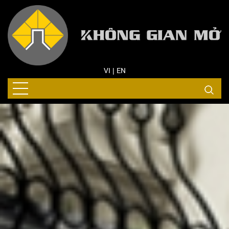
VI
EN
|