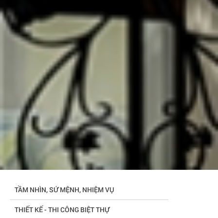
TẦM NHÌN, SỨ MỆNH, NHIỆM VỤ
THIẾT KẾ - THI CÔNG BIỆT THỰ