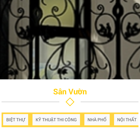
Sân Vườn
BIỆT THỰ
KỸ THUẬT THI CÔNG
NHÀ PHỐ
NỘI THẤT