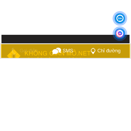
Gọi điện
SMS
Chỉ đường
202 Hoàng Văn Thụ, Phường 9, Quận Phú Nhuận, Thành
phố Hồ Chí Minh
0984775554
khonggianmo.net@gmail.com
khonggianmo.net