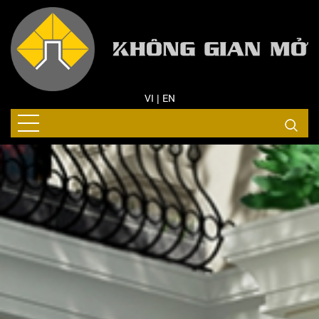
VI
EN
|