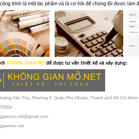
công trình là một tác phẩm và là cơ hội để chúng tôi được làm 
với
KHÔNG GIAN MỞ
để được tư vấn thiết kế và xây dựng:
oàng Văn Thụ, Phường 9, Quận Phú Nhuận
, Thành phố Hồ Chí Minh
75554
ggianmo.net@gmail.com
gianmo.net