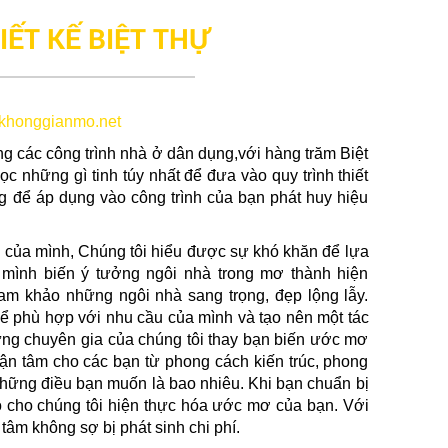
IẾT KẾ BIỆT THỰ
khonggianmo.net
ng các công trình nhà ở dân dụng,với hàng trăm Biệt
c những gì tinh túy nhất để đưa vào quy trình thiết
ờng để áp dụng vào công trình của bạn phát huy hiệu
 của mình, Chúng tôi hiểu được sự khó khăn để lựa
mình biến ý tưởng ngôi nhà trong mơ thành hiện
am khảo những ngôi nhà sang trọng, đẹp lộng lẫy.
để phù hợp với nhu cầu của mình và tạo nên một tác
ững chuyên gia của chúng tôi thay bạn biến ước mơ
tận tâm cho các bạn từ phong cách kiến trúc, phong
ên những điều bạn muốn là bao nhiêu. Khi bạn chuẩn bị
iao cho chúng tôi hiện thực hóa ước mơ của bạn. Với
tâm không sợ bị phát sinh chi phí.