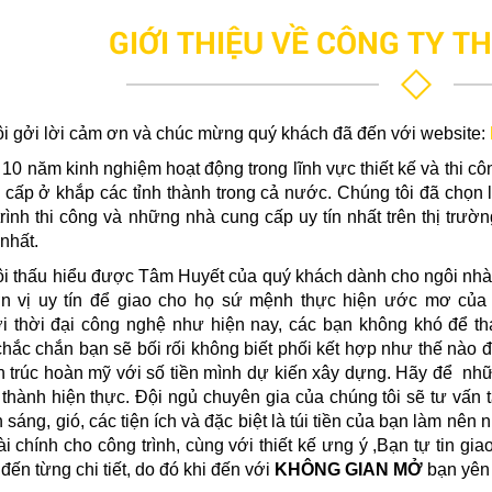
GIỚI THIỆU VỀ CÔNG TY TH
i gởi lời cảm ơn và chúc mừng quý khách đã đến với website:
10 năm kinh nghiệm hoạt động trong lĩnh vực thiết kế và thi cô
cấp ở khắp các tỉnh thành trong cả nước. Chúng tôi đã chọn lọ
trình thi công và những nhà cung cấp uy tín nhất trên thị trư
nhất.
ôi thấu hiểu được Tâm Huyết của quý khách dành cho ngôi nhà
n vị uy tín để giao cho họ sứ mệnh thực hiện ước mơ của 
ới thời đại công nghệ như hiện nay, các bạn không khó để th
ắc chắn bạn sẽ bối rối không biết phối kết hợp như thế nào 
n trúc hoàn mỹ với số tiền mình dự kiến xây dựng. Hãy để nh
thành hiện thực. Đội ngủ chuyên gia của chúng tôi sẽ tư vấn 
h sáng, gió, các tiện ích và đặc biệt là túi tiền của bạn làm n
ài chính cho công trình, cùng với thiết kế ưng ý ,Bạn tự tin g
đến từng chi tiết, do đó khi đến với
KHÔNG GIAN MỞ
bạn yên 