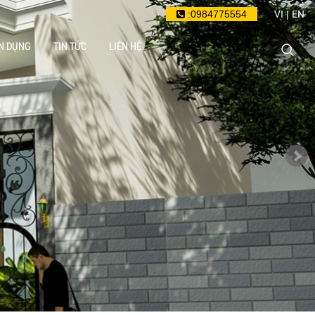
VI
EN
:0984775554
|
N DỤNG
TIN TỨC
LIÊN HỆ