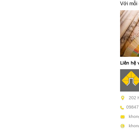
Với mỗi 
Liên hệ 
202 H
09847
khon
khong