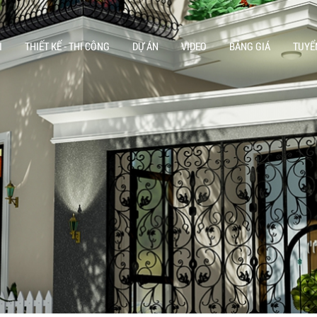
I
THIẾT KẾ - THI CÔNG
DỰ ÁN
VIDEO
BẢNG GIÁ
TUYỂ