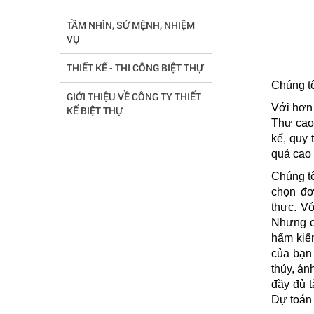
TẦM NHÌN, SỨ MỆNH, NHIỆM
VỤ
THIẾT KẾ - THI CÔNG BIỆT THỰ
Chúng tô
GIỚI THIỆU VỀ CÔNG TY THIẾT
Với hơn 
KẾ BIỆT THỰ
Thự cao 
kế, quy 
quả cao 
Chúng t
chọn đơ
thực. V
Nhưng ch
hẩm kiế
của bạn 
thủy, án
đầy đủ t
Dự toán 