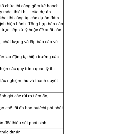
h tổ chức thi công gồm kế hoạch
máy móc, thiết bị… của dự án.
 khai thi công tại các dự án đảm
định hiện hành. Tổng hợp báo cáo
 trực tiếp xử lý hoặc đề xuất các
ộ, chất lượng và lập báo cáo về
àn lao động tại hiện trường các
hiện các quy trình quản lý thi
 tác nghiệm thu và thanh quyết
nh giá các rủi ro tiềm ẩn,
ạn chế tối đa hao hụt/chi phí phát
n đề/ thiếu sót phát sinh
 thúc dự án