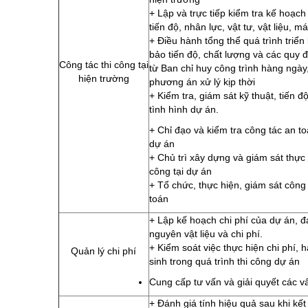
+ Lập và trực tiếp kiểm tra kế hoạc
tiến độ, nhân lực, vật tư, vật liệu, 
+ Điều hành tổng thể quá trình triển
bảo tiến độ, chất lượng và các quy 
Công tác thi công tại
từ Ban chỉ huy công trình hàng ngày,
hiện trường
phương án xử lý kịp thời
+ Kiểm tra, giám sát kỹ thuật, tiến đ
tình hình dự án.
+ Chỉ đạo và kiểm tra công tác an to
dự án
+ Chủ trì xây dựng và giám sát thực 
công tại dự án
+ Tổ chức, thực hiện, giám sát công
toán
+ Lập kế hoạch chi phí của dự án, đá
nguyên vật liệu và chi phí.
+ Kiểm soát việc thực hiện chi phí, h
Quản lý chi phí
sinh trong quá trình thi công dự án
Cung cấp tư vấn và giải quyết các vấ
+ Đánh giá tính hiệu quả sau khi kết