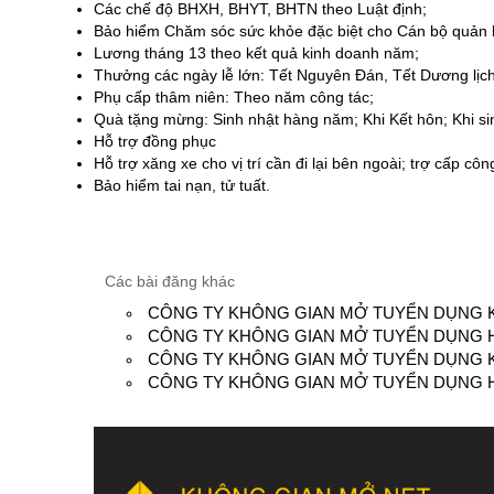
Các chế độ BHXH, BHYT, BHTN theo Luật định;
Bảo hiểm Chăm sóc sức khỏe đặc biệt cho Cán bộ quản l
Lương tháng 13 theo kết quả kinh doanh năm;
Thưởng các ngày lễ lớn: Tết Nguyên Đán, Tết Dương lịc
Phụ cấp thâm niên: Theo năm công tác;
Quà tặng mừng: Sinh nhật hàng năm; Khi Kết hôn; Khi sinh
Hỗ trợ đồng phục
Hỗ trợ xăng xe cho vị trí cần đi lại bên ngoài; trợ cấp cô
Bảo hiểm tai nạn, tử tuất.
Các bài đăng khác
CÔNG TY KHÔNG GIAN MỞ TUYỂN DỤNG K
CÔNG TY KHÔNG GIAN MỞ TUYỂN DỤNG H
CÔNG TY KHÔNG GIAN MỞ TUYỂN DỤNG KT
CÔNG TY KHÔNG GIAN MỞ TUYỂN DỤNG HỌ