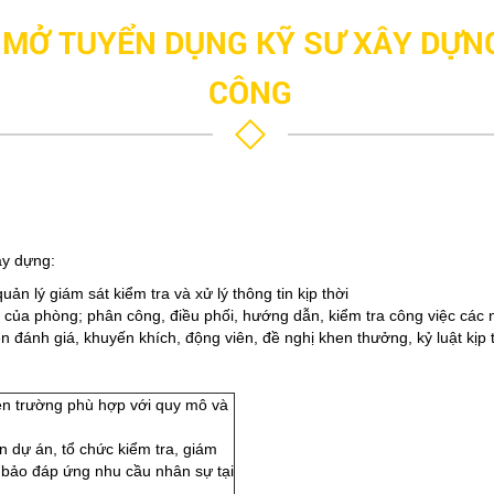
 MỞ TUYỂN DỤNG KỸ SƯ XÂY DỰN
CÔNG
ây dựng:
ản lý giám sát kiểm tra và xử lý thông tin kịp thời
ủa phòng; phân công, điều phối, hướng dẫn, kiểm tra công việc các 
n đánh giá, khuyến khích, động viên, đề nghị khen thưởng, kỷ luật kịp t
ện trường phù hợp với quy mô và
n dự án, tổ chức kiểm tra, giám
m bảo đáp ứng nhu cầu nhân sự tại