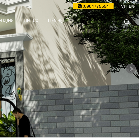
VI
EN
:0984775554
|
N DỤNG
TIN TỨC
LIÊN HỆ