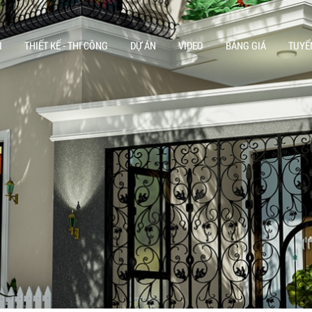
I
THIẾT KẾ - THI CÔNG
DỰ ÁN
VIDEO
BẢNG GIÁ
TUYỂ