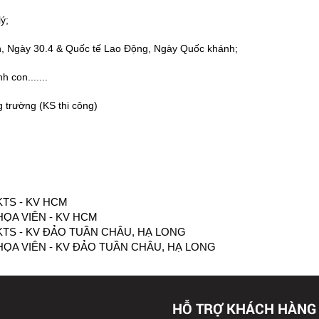
ý;
h, Ngày 30.4 & Quốc tế Lao Động, Ngày Quốc khánh;
 con.......
ng trường (KS thi công)
TS - KV HCM
ỌA VIÊN - KV HCM
S - KV ĐẢO TUẦN CHÂU, HẠ LONG
A VIÊN - KV ĐẢO TUẦN CHÂU, HẠ LONG
HỖ TRỢ KHÁCH HÀNG