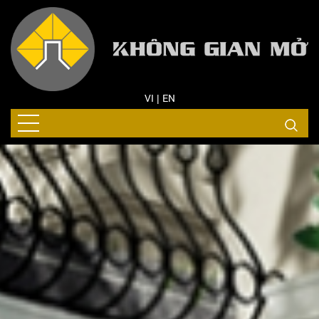
VI
EN
|